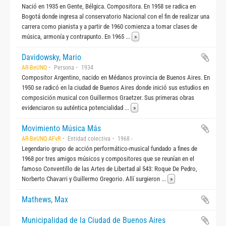
Nació en 1935 en Gente, Bélgica. Compositora. En 1958 se radica en
Bogotá donde ingresa al conservatorio Nacional con el fin de realizar una
carrera como pianista y a partir de 1960 comienza a tomar clases de
música, armonía y contrapunto. En 1965
...
»
Davidowsky, Mario
AR-BeUNQ
Persona
1934
Compositor Argentino, nacido en Médanos provincia de Buenos Aires. En
1950 se radicó en la ciudad de Buenos Aires donde inició sus estudios en
composición musical con Guillermos Graetzer. Sus primeras obras
evidenciaron su auténtica potencialidad
...
»
Movimiento Música Más
AR-BeUNQ-AFvR
Entidad colectiva
1968 -
Legendario grupo de acción performático-musical fundado a fines de
1968 por tres amigos músicos y compositores que se reunían en el
famoso Conventillo de las Artes de Libertad al 543: Roque De Pedro,
Norberto Chavarri y Guillermo Gregorio. Allí surgieron
...
»
Mathews, Max
Municipalidad de la Ciudad de Buenos Aires