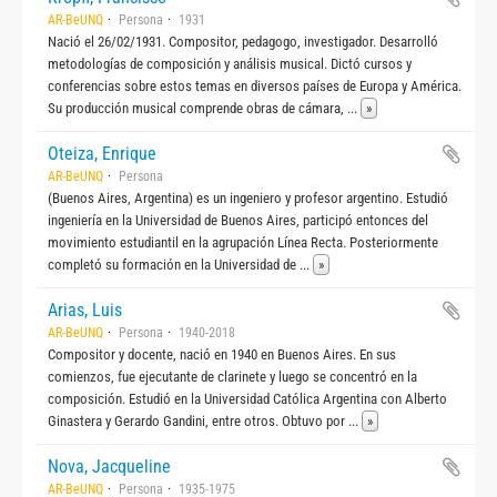
AR-BeUNQ
Persona
1931
Nació el 26/02/1931. Compositor, pedagogo, investigador. Desarrolló
metodologías de composición y análisis musical. Dictó cursos y
conferencias sobre estos temas en diversos países de Europa y América.
Su producción musical comprende obras de cámara,
...
»
Oteiza, Enrique
AR-BeUNQ
Persona
(Buenos Aires, Argentina) es un ingeniero y profesor argentino. Estudió
ingeniería en la Universidad de Buenos Aires, participó entonces del
movimiento estudiantil en la agrupación Línea Recta. Posteriormente
completó su formación en la Universidad de
...
»
Arias, Luis
AR-BeUNQ
Persona
1940-2018
Compositor y docente, nació en 1940 en Buenos Aires. En sus
comienzos, fue ejecutante de clarinete y luego se concentró en la
composición. Estudió en la Universidad Católica Argentina con Alberto
Ginastera y Gerardo Gandini, entre otros. Obtuvo por
...
»
Nova, Jacqueline
AR-BeUNQ
Persona
1935-1975