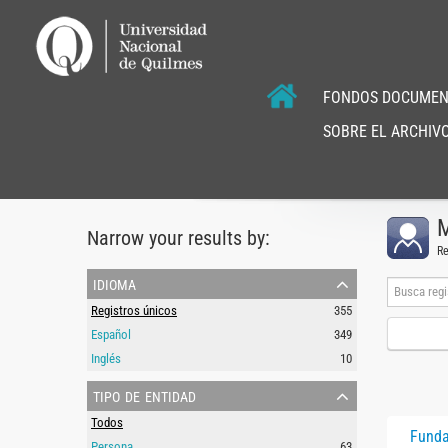
FONDOS DOCUMEN
SOBRE EL ARCHIVO
M
Narrow your results by:
Re
idioma
Registros únicos
355
Español
349
Inglés
10
tipo de entidad
Todos
Funda
Persona
63