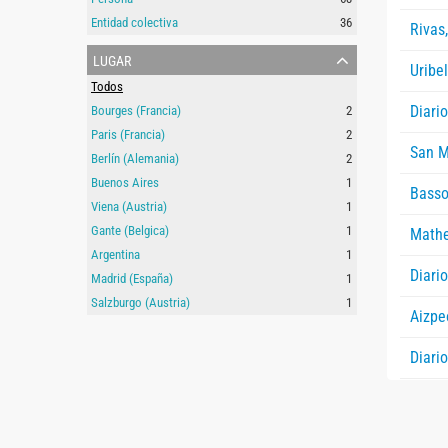
Entidad colectiva
36
Rivas
lugar
Uribe
Todos
Diari
Bourges (Francia)
2
Paris (Francia)
2
San M
Berlín (Alemania)
2
Buenos Aires
1
Basso
Viena (Austria)
1
Gante (Belgica)
1
Math
Argentina
1
Diario
Madrid (España)
1
Salzburgo (Austria)
1
Aizpe
Diario