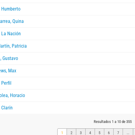
, Humberto
larrea, Quina
o La Nación
artín, Patricia
, Gustavo
ews, Max
 Perfil
olea, Horacio
 Clarín
Resultados 1 a 10 de 355
1
2
3
4
5
6
7
...