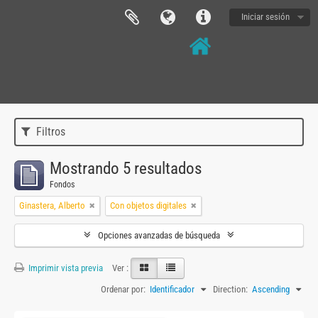
Iniciar sesión
Filtros
Mostrando 5 resultados
Fondos
Ginastera, Alberto
Con objetos digitales
Opciones avanzadas de búsqueda
Imprimir vista previa
Ver :
Ordenar por:
Identificador
Direction:
Ascending