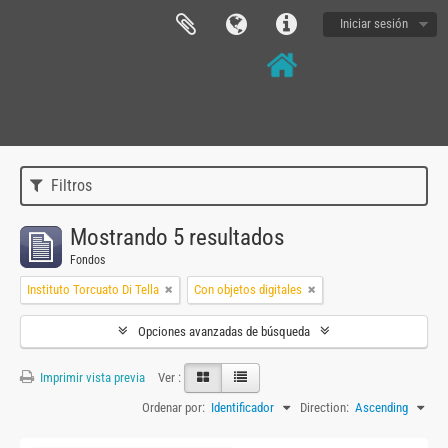
Iniciar sesión
Filtros
Mostrando 5 resultados
Fondos
Instituto Torcuato Di Tella
Con objetos digitales
Opciones avanzadas de búsqueda
Imprimir vista previa
Ver :
Ordenar por:
Identificador
Direction:
Ascending