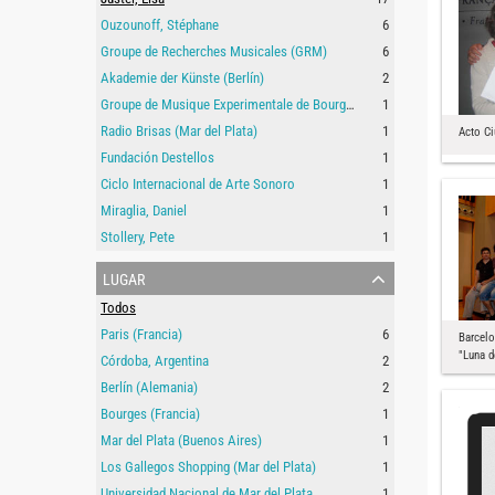
Ouzounoff, Stéphane
6
Groupe de Recherches Musicales (GRM)
6
Akademie der Künste (Berlín)
2
Groupe de Musique Experimentale de Bourges (Francia)
1
Radio Brisas (Mar del Plata)
1
Acto Ci
Fundación Destellos
1
Ciclo Internacional de Arte Sonoro
1
Miraglia, Daniel
1
Stollery, Pete
1
lugar
Todos
Paris (Francia)
6
Barcelo
"Luna de
Córdoba, Argentina
2
Berlín (Alemania)
2
Bourges (Francia)
1
Mar del Plata (Buenos Aires)
1
Los Gallegos Shopping (Mar del Plata)
1
Universidad Nacional de Mar del Plata
1