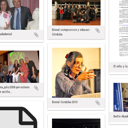
Bienal composicion y educaci-
udadania2
Córdoba
El niño y l
na_julio2008-pre-estreno
 arcilla...
Bienal Cordoba-2010
Berlin Akad