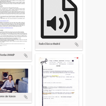
RadioClásica-Madrid
a hierba-UNMdP
emie der künste