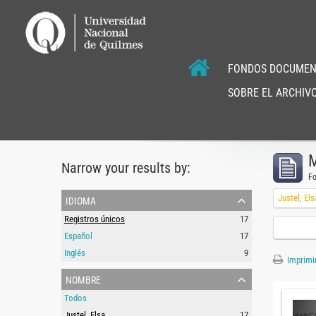
FONDOS DOCUMEN
SOBRE EL ARCHIVO
M
Narrow your results by:
F
idioma
Justel, Els
Registros únicos
17
Español
17
Inglés
9
Imprimir
nombre
Todos
Justel, Elsa
17