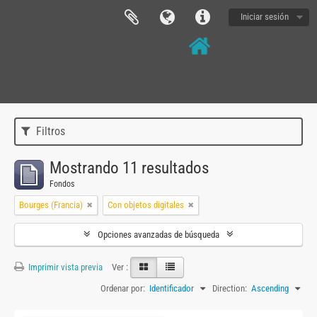
Iniciar sesión
Filtros
Mostrando 11 resultados
Fondos
Bourges (Francia)
Con objetos digitales
Opciones avanzadas de búsqueda
Imprimir vista previa
Ver :
Ordenar por:
Identificador
Direction:
Ascending