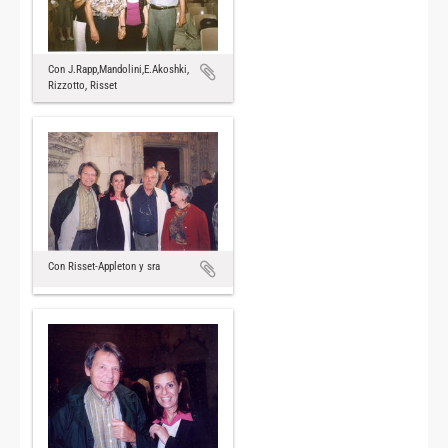
Con J.Rapp,Mandolini,E.Akoshki,
Rizzotto, Risset
Con Risset-Appleton y sra