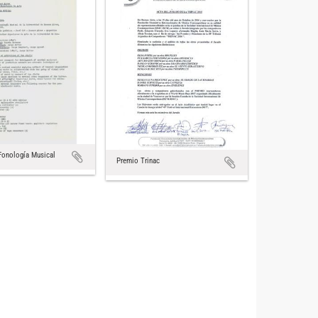
Fonología Musical
Premio Trinac