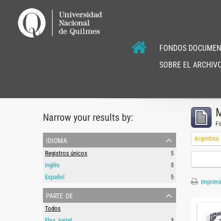
FONDOS DOCUMEN
SOBRE EL ARCHIVO
M
Narrow your results by:
F
idioma
Argentina
Registros únicos
5
Inglés
5
Español
5
Imprimir
parte de
Todos
Elsa Justel
3