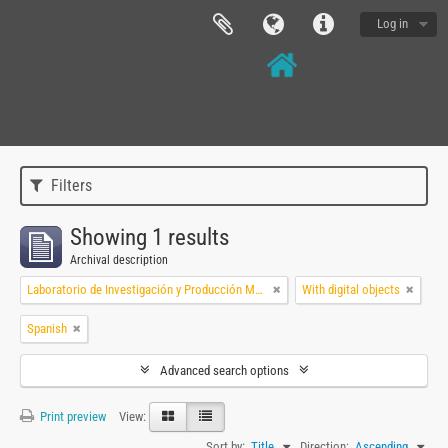
Log in
Filters
Showing 1 results
Archival description
Laboratorio de Investigación y Producción Musical
With digital objects
Spanish
Advanced search options
Print preview
View:
Sort by:
Title
Direction:
Ascending