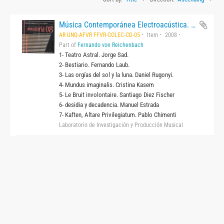
Música Contemporánea Electroacústica. Convocatoria 08, a jóvenes compositores argentinos.
AR UNQ-AFVR FFVR-COLEC-CD-05
Item
2008
Part of
Fernando von Reichenbach
1- Teatro Astral. Jorge Sad.
2- Bestiario. Fernando Laub.
3- Las orgías del sol y la luna. Daniel Rugonyi.
4- Mundus imaginalis. Cristina Kasem
5- Le Bruit involontaire. Santiago Diez Fischer
6- desidia y decadencia. Manuel Estrada
7- Kaften, Altare Privilegiatum. Pablo Chimenti
Laboratorio de Investigación y Producción Musical