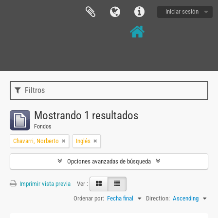
Iniciar sesión
Filtros
Mostrando 1 resultados
Fondos
Chavarri, Norberto
Inglés
Opciones avanzadas de búsqueda
Imprimir vista previa
Ver :
Ordenar por:
Fecha final
Direction:
Ascending