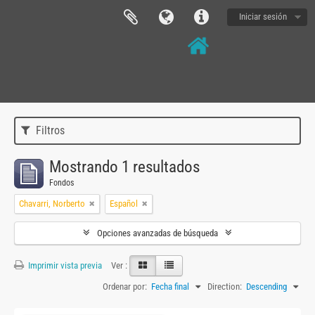
Iniciar sesión
Filtros
Mostrando 1 resultados
Fondos
Chavarri, Norberto
Español
Opciones avanzadas de búsqueda
Imprimir vista previa
Ver :
Ordenar por:
Fecha final
Direction:
Descending