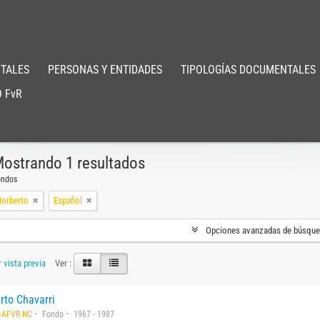
TALES
PERSONAS Y ENTIDADES
TIPOLOGÍAS DOCUMENTALES
 FvR
ostrando 1 resultados
ondos
Norberto
Español
Opciones avanzadas de búsqu
 vista previa
Ver :
rto Chavarri
-AFVR NC
Fondo
1967 - 1987