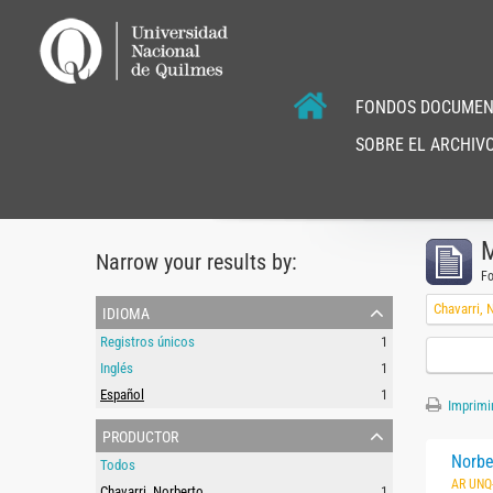
FONDOS DOCUMEN
SOBRE EL ARCHIVO
M
Narrow your results by:
F
idioma
Chavarri, 
Registros únicos
1
Inglés
1
Español
1
Imprimir
productor
Norbe
Todos
AR UNQ
Chavarri, Norberto
1