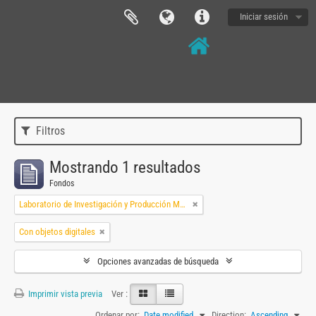
Iniciar sesión
Filtros
Mostrando 1 resultados
Fondos
Laboratorio de Investigación y Producción Musical
Con objetos digitales
Opciones avanzadas de búsqueda
Imprimir vista previa
Ver :
Ordenar por:
Date modified
Direction:
Ascending