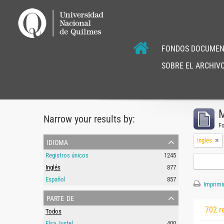
FONDOS DOCUMEN
SOBRE EL ARCHIVO
M
Narrow your results by:
F
idioma
Inglés
Registros únicos
1245
Inglés
877
Español
857
Imprimir
parte de
702 r
Todos
Elsa Justel
400