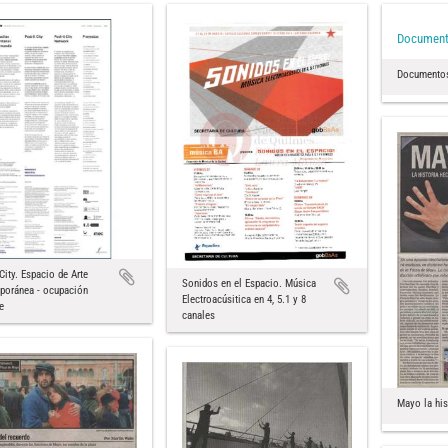
Document
Documentos
 City. Espacio de Arte
Sonidos en el Espacio. Música
poránea - ocupación
Electroacúsitica en 4, 5.1 y 8
e
canales
Mayo la his