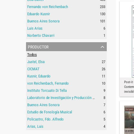
Fernando von Reichenbach
233
Eduardo Kusnir
130
Buenos Aires Sonora
101
Luis Arias
6
Norberto Chavarri
1
productor
Todos
Justel, Elsa
27
CICMAT
26
Kusnir, Eduardo
11
Post-it
von Reichenbach, Fernando
10
Contem
Instituto Torcuato Di Tella
9
invisibl
Laboratorio de Investigación y Producción Musical
8
Buenos Aires Sonora
7
Estudio de Fonología Musical
6
Policastro, Fdo. Alfredo
5
Arias, Luis
4