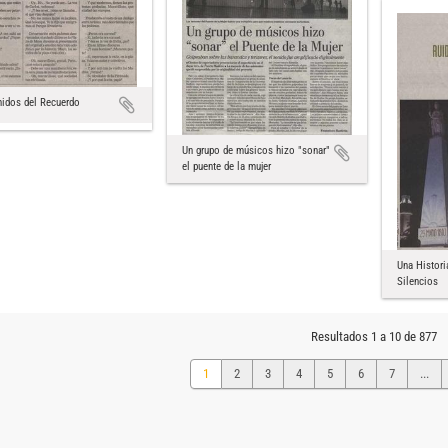
idos del Recuerdo
Un grupo de músicos hizo "sonar"
el puente de la mujer
Una Histori
Silencios
Resultados 1 a 10 de 877
1
2
3
4
5
6
7
...