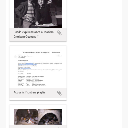
Dando expllicaciones a Teodoro
Cronberg-Ouzounoff
Acoustic Frontiers playlist