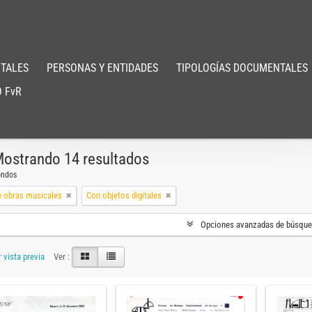
TALES
PERSONAS Y ENTIDADES
TIPOLOGÍAS DOCUMENTALES
 FvR
ostrando 14 resultados
ondos
e obras musicales
Con objetos digitales
Opciones avanzadas de búsqu
 vista previa
Ver :