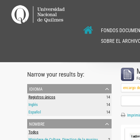
FONDOS DOCUMEN
SOBRE EL ARCHIVO
M
Narrow your results by:
F
idioma
encargo d
Registros únicos
14
Inglés
14
Español
14
Imprimir
nombre
Todos
Ministere de Culture. Direction de la musique, de la danse, du theatre et des spectacles
2