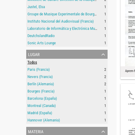
Justel, Elsa
1
Groupe de Musique Experimentale de Bourges (Francia)
1
Instituto Nacional del Audiovisual (Francia)
1
Laboratorio de Informática y Electrónica Musical (LIEM)
1
DeutchslandRadio
1
Sonic Arts Lounge
1
lugar
Todos
Paris (Francia)
2
Aprem-
Nevers (Francia)
2
Berlín (Alemania)
2
Bourges (Francia)
1
Barcelona (España)
1
Montreal (Canada)
1
Madrid (España)
1
Hannover (Alemania)
1
materia