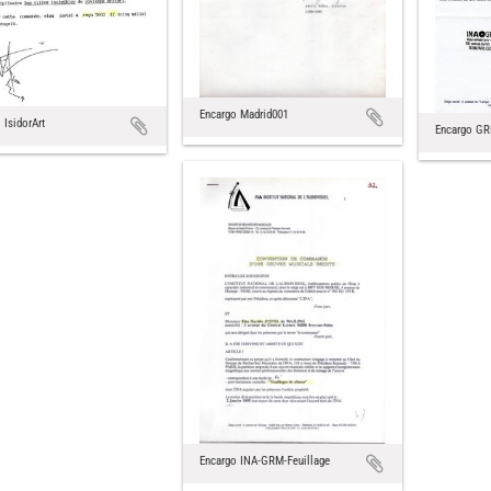
Encargo Madrid001
 IsidorArt
Encargo G
Encargo INA-GRM-Feuillage