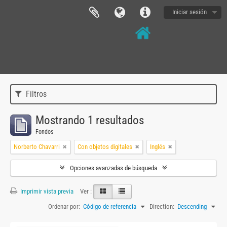
Iniciar sesión
Filtros
Mostrando 1 resultados
Fondos
Norberto Chavarri
Con objetos digitales
Inglés
Opciones avanzadas de búsqueda
Imprimir vista previa
Ver :
Ordenar por:
Código de referencia
Direction:
Descending