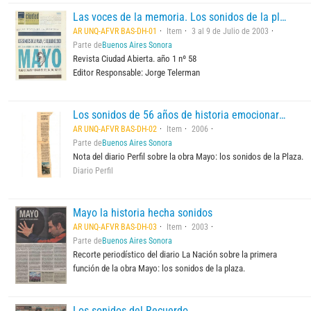
Las voces de la memoria. Los sonidos de la plaza
AR UNQ-AFVR BAS-DH-01
Item
3 al 9 de Julio de 2003
Parte de
Buenos Aires Sonora
Revista Ciudad Abierta. año 1 nº 58
Editor Responsable: Jorge Telerman
Los sonidos de 56 años de historia emocionaron en la Plaza de Mayo
AR UNQ-AFVR BAS-DH-02
Item
2006
Parte de
Buenos Aires Sonora
Nota del diario Perfil sobre la obra Mayo: los sonidos de la Plaza.
Diario Perfil
Mayo la historia hecha sonidos
AR UNQ-AFVR BAS-DH-03
Item
2003
Parte de
Buenos Aires Sonora
Recorte periodístico del diario La Nación sobre la primera
función de la obra Mayo: los sonidos de la plaza.
Los sonidos del Recuerdo