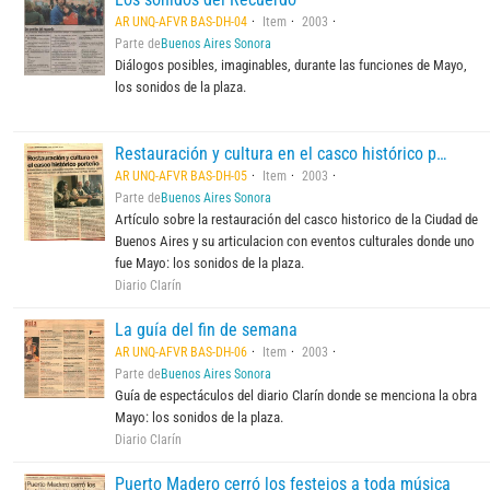
AR UNQ-AFVR BAS-DH-04
Item
2003
Parte de
Buenos Aires Sonora
Diálogos posibles, imaginables, durante las funciones de Mayo,
los sonidos de la plaza.
Restauración y cultura en el casco histórico porteño
AR UNQ-AFVR BAS-DH-05
Item
2003
Parte de
Buenos Aires Sonora
Artículo sobre la restauración del casco historico de la Ciudad de
Buenos Aires y su articulacion con eventos culturales donde uno
fue Mayo: los sonidos de la plaza.
Diario Clarín
La guía del fin de semana
AR UNQ-AFVR BAS-DH-06
Item
2003
Parte de
Buenos Aires Sonora
Guía de espectáculos del diario Clarín donde se menciona la obra
Mayo: los sonidos de la plaza.
Diario Clarín
Puerto Madero cerró los festejos a toda música