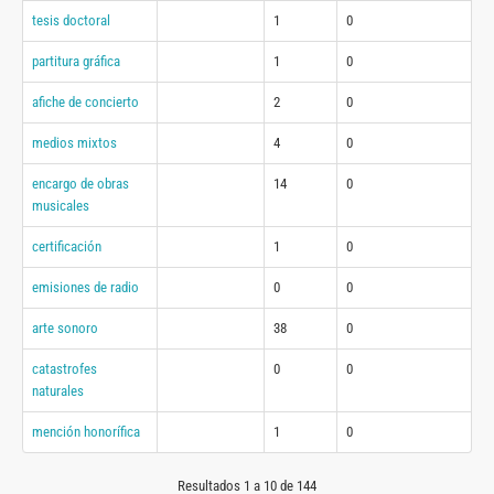
tesis doctoral
1
0
partitura gráfica
1
0
afiche de concierto
2
0
medios mixtos
4
0
encargo de obras
14
0
musicales
certificación
1
0
emisiones de radio
0
0
arte sonoro
38
0
catastrofes
0
0
naturales
mención honorífica
1
0
Resultados 1 a 10 de 144