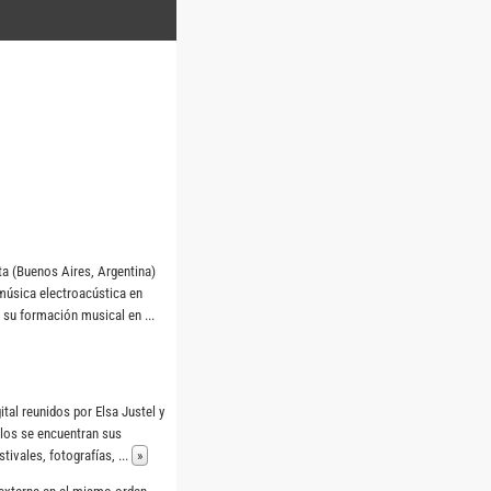
ata (Buenos Aires, Argentina)
música electroacústica en
ó su formación musical en
...
al reunidos por Elsa Justel y
ellos se encuentran sus
stivales, fotografías,
...
»