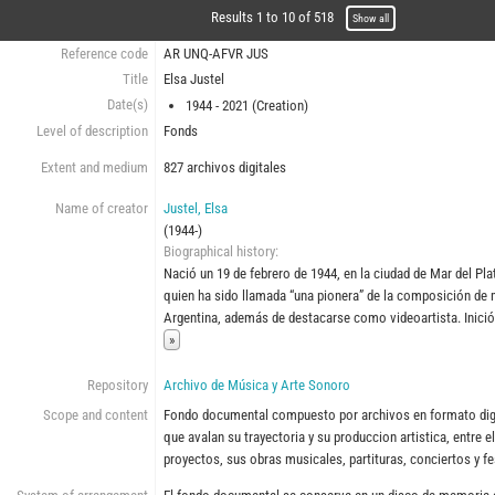
Results 1 to 10 of 518
Show all
Reference code
AR UNQ-AFVR JUS
Title
Elsa Justel
Date(s)
1944 - 2021 (Creation)
Level of description
Fonds
Extent and medium
827 archivos digitales
Name of creator
Justel, Elsa
(1944-)
Biographical history
Nació un 19 de febrero de 1944, en la ciudad de Mar del Pl
quien ha sido llamada “una pionera” de la composición de 
Argentina, además de destacarse como videoartista. Inici
»
Repository
Archivo de Música y Arte Sonoro
Scope and content
Fondo documental compuesto por archivos en formato digit
que avalan su trayectoria y su produccion artistica, entre 
proyectos, sus obras musicales, partituras, conciertos y fe