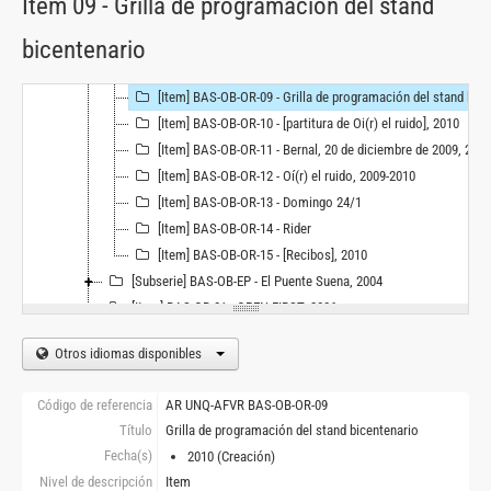
Item 09 - Grilla de programación del stand
[Item] BAS-OB-OR-06 - Coros Biceentenrio, 2010
bicentenario
[Item] BAS-OB-OR-07 - Diciembre 06, 2009, 2009
[Item] BAS-OB-OR-08 - 28 de enero, 2010
[Item] BAS-OB-OR-09 - Grilla de programación del stand bicentenario, 2010
[Item] BAS-OB-OR-10 - [partitura de Oi(r) el ruido], 2010
[Item] BAS-OB-OR-11 - Bernal, 20 de diciembre de 2009, 2009
[Item] BAS-OB-OR-12 - Oí(r) el ruido, 2009-2010
[Item] BAS-OB-OR-13 - Domingo 24/1
[Item] BAS-OB-OR-14 - Rider
[Item] BAS-OB-OR-15 - [Recibos], 2010
[Subserie] BAS-OB-EP - El Puente Suena, 2004
[Item] BAS-OB-01 - OPEN FIRST, 2006
[Item] BAS-OB-02 - Bas clip para powerpoint, 2006
Otros idiomas disponibles
[Subserie] BAS-OB-7G - 7 Gruas, 2004
[Item] BAS-OB-03 - Declaración de principios, 2006
Código de referencia
AR UNQ-AFVR BAS-OB-OR-09
[Item] BAS-OB-04 - Statement, 2003
Título
Grilla de programación del stand bicentenario
Fecha(s)
2010 (Creación)
Nivel de descripción
Item