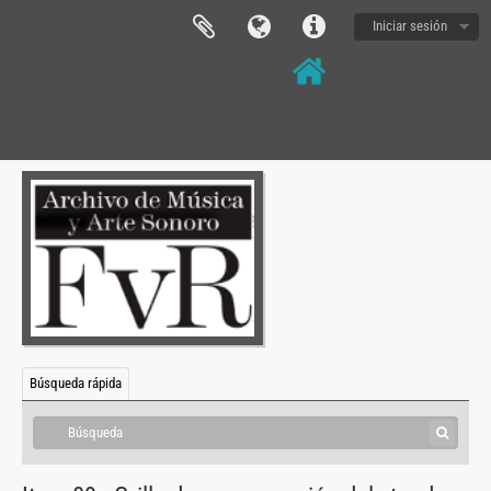
Iniciar sesión
[Fondo] BAS - Buenos Aires Sonora, 2003 - 2011
[Serie] BAS-PROG - Programas, 2003 - 2010
[Serie] BAS-DH - Documentos Hemerogáficos, 2003-2010
[Serie] BAS-OB - OBRAS, 2003 - 2011
[Subserie] BAS-OB-MAYO - Mayo, los sonidos de La Plaza, 2003 - 2006
[Subserie] BAS-OB-ML - 120 (Máquina lírica) Intervención de las entrañas del Teatro Argentino de La Plata, 2009
[Subserie] BAS-OB-OR - Oi(r) el ruido, 2010
[Item] BAS-OB-OR-01 - [Partituras de realización y copias], 2010
Búsqueda rápida
[Item] BAS-OB-OR-02 - Planta Sonido Buenos Aires Sonora - Bicentenario, 2010
[Item] BAS-OB-OR-03 - [planta con ubicación de performers], 2010
[Item] BAS-OB-OR-04 - Exhibición planta, 2010
[Item] BAS-OB-OR-05 - [corte lateral], 2010