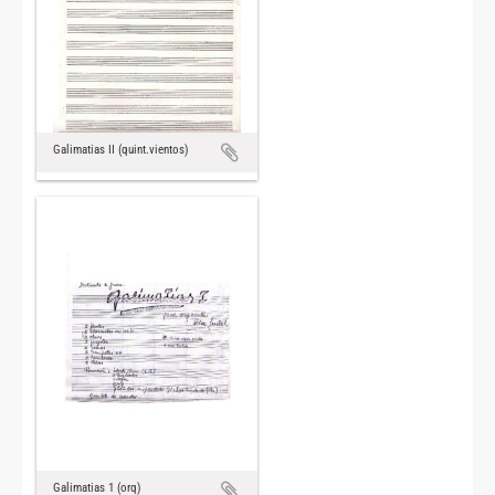
Galimatias II (quint.vientos)
Galimatias 1 (orq)