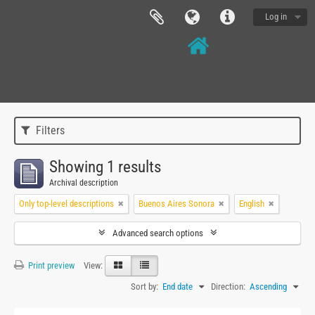
Log in
Filters
Showing 1 results
Archival description
Only top-level descriptions
Buenos Aires Sonora
English
Advanced search options
Print preview
View:
Sort by:
End date
Direction:
Ascending