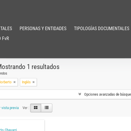
TALES
PERSONAS Y ENTIDADES
TIPOLOGÍAS DOCUMENTALES
 FvR
ostrando 1 resultados
ondos
Norberto
Inglés
Opciones avanzadas de búsqu
 vista previa
Ver :
to Chavarri