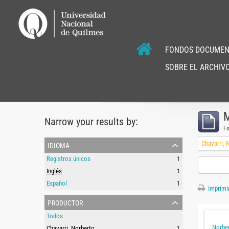
FONDOS DOCUMEN
SOBRE EL ARCHIVO
M
Narrow your results by:
F
idioma
Chavarri, 
Registros únicos
1
Inglés
1
Español
1
Imprimir
productor
Todos
Norber
Chavarri, Norberto
1