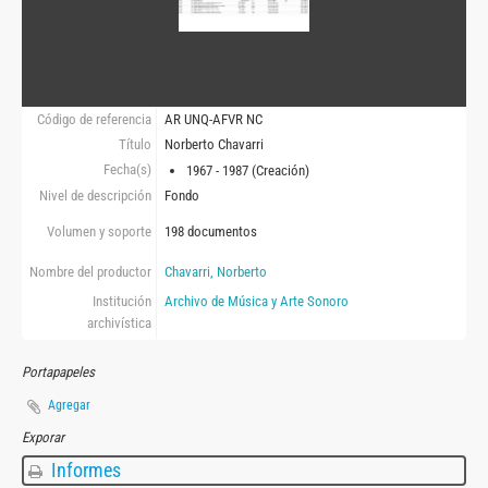
Código de referencia
AR UNQ-AFVR NC
Título
Norberto Chavarri
Fecha(s)
1967 - 1987 (Creación)
Nivel de descripción
Fondo
Volumen y soporte
198 documentos
Nombre del productor
Chavarri, Norberto
Institución
Archivo de Música y Arte Sonoro
archivística
Portapapeles
Agregar
Exporar
Informes