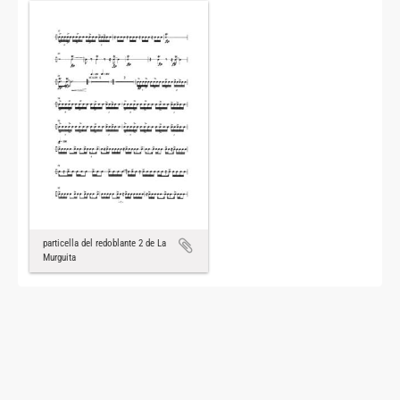
particella del redoblante 2 de La
Murguita