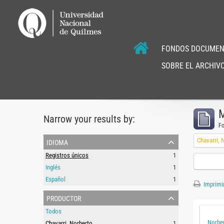
FONDOS DOCUMEN
SOBRE EL ARCHIVO
M
Narrow your results by:
F
idioma
Chavarri, 
Registros únicos
1
Inglés
1
Español
1
Imprimir
productor
Todos
Norber
Chavarri, Norberto
1