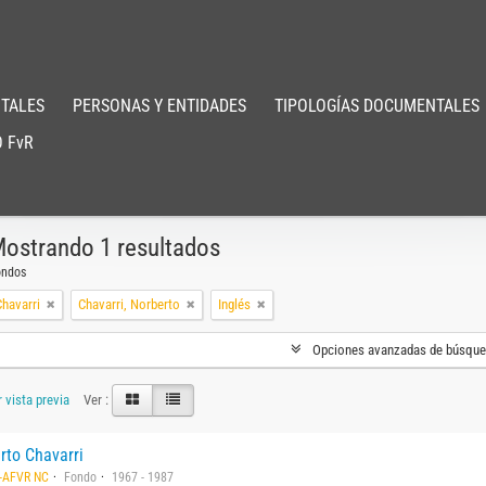
TALES
PERSONAS Y ENTIDADES
TIPOLOGÍAS DOCUMENTALES
 FvR
ostrando 1 resultados
ondos
havarri
Chavarri, Norberto
Inglés
Opciones avanzadas de búsqu
 vista previa
Ver :
rto Chavarri
-AFVR NC
Fondo
1967 - 1987