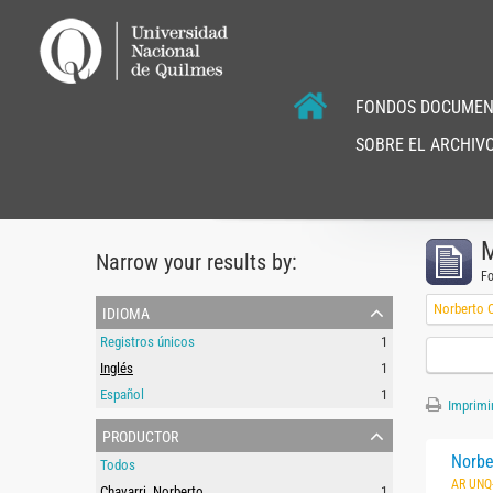
FONDOS DOCUMEN
SOBRE EL ARCHIVO
M
Narrow your results by:
F
idioma
Norberto C
Registros únicos
1
Inglés
1
Español
1
Imprimir
productor
Norbe
Todos
AR UNQ
Chavarri, Norberto
1