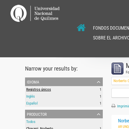
FONDOS DOCUMEN
SOBRE EL ARCHIVO
M
Narrow your results by:
F
idioma
Norberto C
Registros únicos
1
Inglés
1
Español
1
Imprimir
productor
Norbe
Todos
AR UNQ
Chavarri, Norberto
1