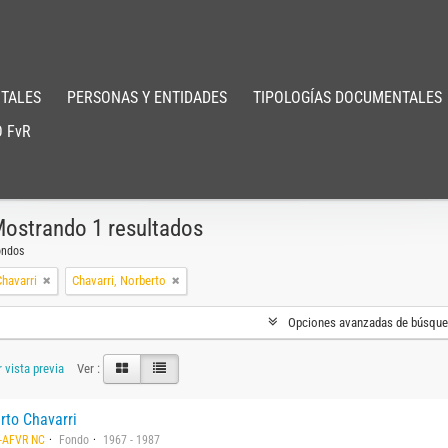
TALES
PERSONAS Y ENTIDADES
TIPOLOGÍAS DOCUMENTALES
 FvR
ostrando 1 resultados
ondos
havarri
Chavarri, Norberto
Opciones avanzadas de búsqu
 vista previa
Ver :
rto Chavarri
-AFVR NC
Fondo
1967 - 1987