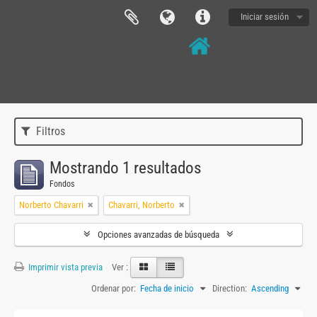
Iniciar sesión
Filtros
Mostrando 1 resultados
Fondos
Norberto Chavarri
Chavarri, Norberto
Opciones avanzadas de búsqueda
Imprimir vista previa
Ver :
Ordenar por:
Fecha de inicio
Direction:
Ascending