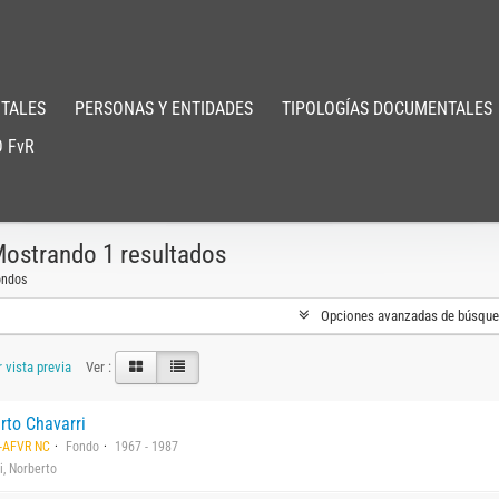
TALES
PERSONAS Y ENTIDADES
TIPOLOGÍAS DOCUMENTALES
 FvR
ostrando 1 resultados
ondos
Opciones avanzadas de búsqu
 vista previa
Ver :
rto Chavarri
-AFVR NC
Fondo
1967 - 1987
i, Norberto