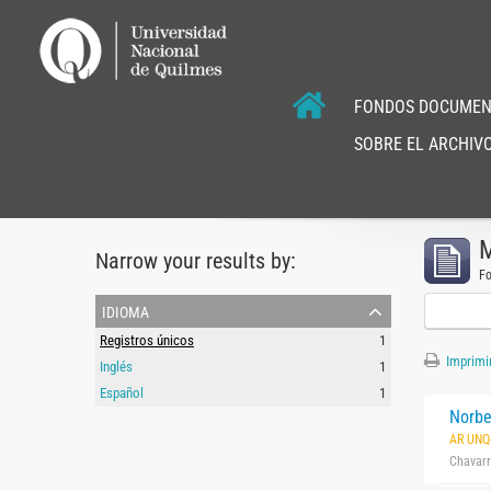
FONDOS DOCUMEN
SOBRE EL ARCHIVO
M
Narrow your results by:
F
idioma
Registros únicos
1
Imprimir
Inglés
1
Español
1
Norbe
AR UNQ
Chavarr