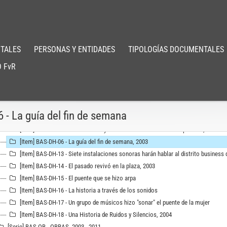
[Serie] BAS-DH - Documentos Hemerogáficos, 2003-2010
[Item] BAS-DH-07 - Puerto Madero cerró los festejos a toda música, 2004
[Item] BAS-DH-08 - Sonar o no Contemporáneo, 15 Marzo de 2008
[Item] BAS-DH-12 - El Bicentenario ya tiene su sede en la ciudad, 29 de enero de 
TALES
PERSONAS Y ENTIDADES
TIPOLOGÍAS DOCUMENTALES
[Item] BAS-DH-10 - Voces de la ciudad, 28 de Enero de 2010
 FvR
[Item] BAS-DH-11 - Revista Radar. Vade Retro, 5 de Diciembre de 2004
[Item] BAS-DH-01 - Las voces de la memoria. Los sonidos de la plaza, 3 al 9 de J
[Item] BAS-DH-02 - Los sonidos de 56 años de historia emocionaron en la Plaza
[Item] BAS-DH-03 - Mayo la historia hecha sonidos, 2003
6 - La guía del fin de semana
[Item] BAS-DH-04 - Los sonidos del Recuerdo, 2003
[Item] BAS-DH-05 - Restauración y cultura en el casco histórico porteño, 2003
[Item] BAS-DH-06 - La guía del fin de semana, 2003
[Item] BAS-DH-13 - Siete instalaciones sonoras harán hablar al distrito business 
[Item] BAS-DH-14 - El pasado revivó en la plaza, 2003
[Item] BAS-DH-15 - El puente que se hizo arpa
[Item] BAS-DH-16 - La historia a través de los sonidos
[Item] BAS-DH-17 - Un grupo de músicos hizo "sonar" el puente de la mujer
[Item] BAS-DH-18 - Una Historia de Ruidos y Silencios, 2004
[Serie] BAS-OB - OBRAS, 2003 - 2011