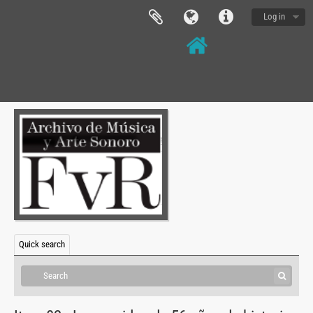
Log in
[Fonds] BAS - Buenos Aires Sonora, 2003 - 2011
[Series] BAS-PROG - Programas, 2003 - 2010
Quick search
[Series] BAS-DH - Documentos Hemerogáficos, 2003-2010
[Item] BAS-DH-07 - Puerto Madero cerró los festejos a toda música, 2004
[Item] BAS-DH-08 - Sonar o no Contemporáneo, 15 Marzo de 2008
[Item] BAS-DH-12 - El Bicentenario ya tiene su sede en la ciudad, 29 de enero de 2010