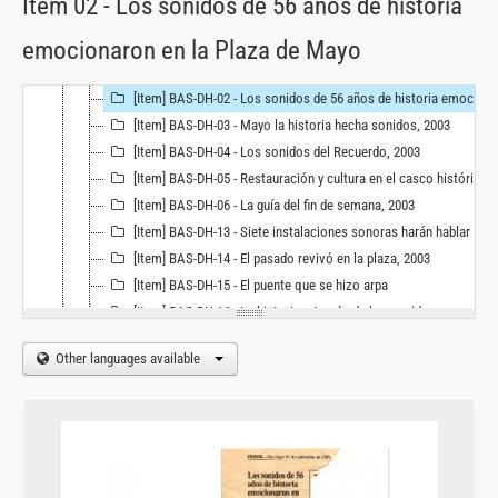
Item 02 - Los sonidos de 56 años de historia
[Item] BAS-DH-10 - Voces de la ciudad, 28 de Enero de 2010
emocionaron en la Plaza de Mayo
[Item] BAS-DH-11 - Revista Radar. Vade Retro, 5 de Diciembre de 2004
[Item] BAS-DH-01 - Las voces de la memoria. Los sonidos de la plaza, 3 al 9 de Julio de 2003
[Item] BAS-DH-02 - Los sonidos de 56 años de historia emocionaron en la Plaza de Mayo, 2006
[Item] BAS-DH-03 - Mayo la historia hecha sonidos, 2003
[Item] BAS-DH-04 - Los sonidos del Recuerdo, 2003
[Item] BAS-DH-05 - Restauración y cultura en el casco histórico porteño, 2003
[Item] BAS-DH-06 - La guía del fin de semana, 2003
[Item] BAS-DH-13 - Siete instalaciones sonoras harán hablar al distrito business de la ciudad., 2004
[Item] BAS-DH-14 - El pasado revivó en la plaza, 2003
[Item] BAS-DH-15 - El puente que se hizo arpa
[Item] BAS-DH-16 - La historia a través de los sonidos
[Item] BAS-DH-17 - Un grupo de músicos hizo "sonar" el puente de la mujer
Other languages available
[Item] BAS-DH-18 - Una Historia de Ruidos y Silencios, 2004
[Series] BAS-OB - OBRAS, 2003 - 2011