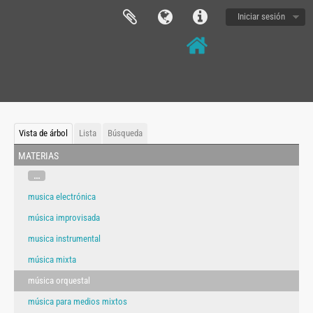
Iniciar sesión
Vista de árbol
Lista
Búsqueda
materias
...
musica electrónica
música improvisada
musica instrumental
música mixta
música orquestal
música para medios mixtos