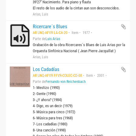
39'27'' Nacimiento. Para piano y flauta
El resto de los audio de la cintan aun son desconocidos.
Arias, Luis
Ricercare´s Blues
AR UNQ-AFVR LA-CA-20
Item
1977
Parte de
Luis Arias
Grabación de la obra Ricercares´s Blues de Luis Arias por la
Orquesta Sinfónica Nacional ( Jean Pierre Jacquillat )
Arias, Luis
Los Cadadías
AR UNQ-AFVR FFVR-COLEC-CD-08
Item
2001
Parte de
Fernando von Reichenbach
1- Mestizo (1993)
2- Gente (1990)
3- ¿Y ahora? (1984)
4- Digo, es un decir (1979)
5- Música para cinco (1972)
6- Música para tres (1968)
7- Los cadadías (1980)
8- Una canción (1998)