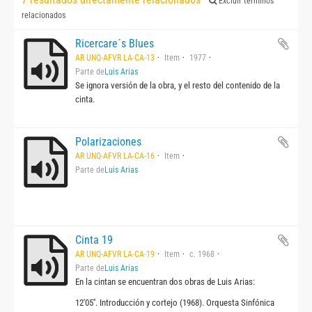
Excluir términos
relacionados
Ricercare´s Blues
AR UNQ-AFVR LA-CA-13
Item
1977
Parte de
Luis Arias
Se ignora versión de la obra, y el resto del contenido de la
cinta.
Polarizaciones
AR UNQ-AFVR LA-CA-16
Item
Parte de
Luis Arias
Cinta 19
AR UNQ-AFVR LA-CA-19
Item
c. 1968
Parte de
Luis Arias
En la cintan se encuentran dos obras de Luis Arias:
12'05''. Introducción y cortejo (1968). Orquesta Sinfónica