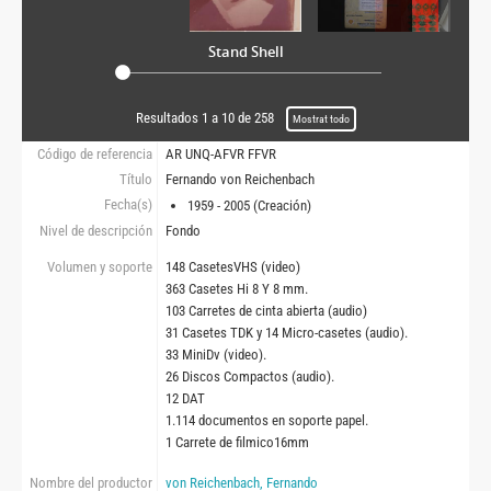
Stand Shell
Resultados 1 a 10 de 258
Mostrat todo
Código de referencia
AR UNQ-AFVR FFVR
Título
Fernando von Reichenbach
Fecha(s)
1959 - 2005 (Creación)
Nivel de descripción
Fondo
Volumen y soporte
148 CasetesVHS (video)
363 Casetes Hi 8 Y 8 mm.
103 Carretes de cinta abierta (audio)
31 Casetes TDK y 14 Micro-casetes (audio).
33 MiniDv (video).
26 Discos Compactos (audio).
12 DAT
1.114 documentos en soporte papel.
1 Carrete de filmico16mm
Nombre del productor
von Reichenbach, Fernando