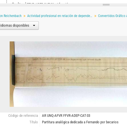
[Item] FFVR-ADEP-CAT-39 - Afinación
[Serie] FFVR-COLEC - Colecciones
on Reichenbach
Actividad profesional en relación de dependencia
Convertidos Gráfico
[Serie] FFVR-ENS - Enseñanza e Investigación, 1971
[Serie] FFVR-ODP - Objetos y Documentos personales
 idiomas disponibles
Código de referencia
AR UNQ-AFVR FFVR-ADEP-CAT-33
Título
Partitura analógica dedicada a Fernando por becarios