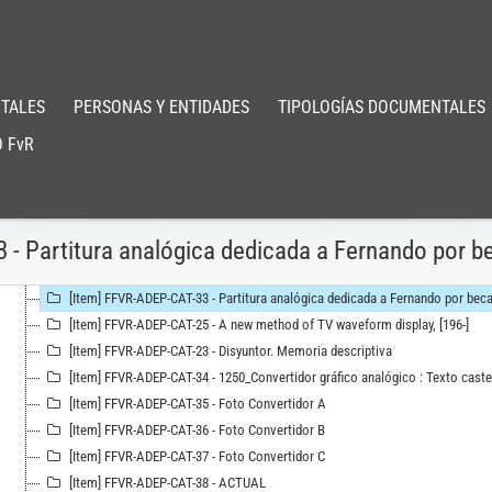
[Item] FFVR-ADEP-CAT-16 - FIG 2, [197-]
[Item] FFVR-ADEP-CAT-15 - Borradores, [197-]
[Item] FFVR-ADEP-CAT-17 - Ejemplo de hoja a explorar con camara TV, [196-]
[Item] FFVR-ADEP-CAT-18 - Remarks and Questions on new U.S. Patent Appli
TALES
PERSONAS Y ENTIDADES
TIPOLOGÍAS DOCUMENTALES
[Item] FFVR-ADEP-CAT-19 - Proyecto Laboratorio Accionado por camara de TV
[Item] FFVR-ADEP-CAT-20 - Partituras análogicas, 1968 - 1972
 FvR
[Item] FFVR-ADEP-CAT-21 - Diferencias y similitudes entre el Convertidor Grá
[Item] FFVR-ADEP-CAT-22 - Process and apparatus for using graphic input to 
[Item] FFVR-ADEP-CAT-30 - Proyecto camara TV., [196-]
3 - Partitura analógica dedicada a Fernando por b
[Item] FFVR-ADEP-CAT-31 - Encendido Catalina, [196-]
[Item] FFVR-ADEP-CAT-32 - Partituras C. Test P. Reg. Gráfico, [1966 - 197? ]
[Item] FFVR-ADEP-CAT-33 - Partitura analógica dedicada a Fernando por beca
[Item] FFVR-ADEP-CAT-25 - A new method of TV waveform display, [196-]
[Item] FFVR-ADEP-CAT-23 - Disyuntor. Memoria descriptiva
[Item] FFVR-ADEP-CAT-34 - 1250_Convertidor gráfico analógico : Texto caste
[Item] FFVR-ADEP-CAT-35 - Foto Convertidor A
[Item] FFVR-ADEP-CAT-36 - Foto Convertidor B
[Item] FFVR-ADEP-CAT-37 - Foto Convertidor C
[Item] FFVR-ADEP-CAT-38 - ACTUAL