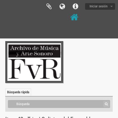
Iniciar sesión
[Fondo] FFVR - Fernando von Reichenbach, 1959 - 2005
[Serie] FFVR-ACIN - Actividad profesional de forma independiente, 1959
[Serie] FFVR-ADEP - Actividad profesional en relación de dependencia, 1963 - 2005
[Subserie] FFVR-ADEP-ITDT - Documentos producidos o referidos al Instituo Torcuato Di Tella, 1963 - 1971
[Subserie] FFVR-ADEP-LIPM - Documentos producidos y relacionados al Laboratorio de Investigación y Producción Musical, 1980 - 2005
[Item] FFVR-ADEP-LIPM-03 - El Músico sin Cuerpo: El rol del intérprete en la música electrónica., [ 199- ]
[Item] FFVR-ADEP-LIPM-07 - Museo de Instrumentos Musicales Emilio Azzarini, [199-]
Búsqueda rápida
[Item] FFVR-ADEP-LIPM-08 - John Chowning, 1992
[Item] FFVR-ADEP-LIPM-09 - Homenaje del 380 Aniversario de la U.N.C. Ballet Contemporáneo UNC (Universidad Nacional de Córdoba ), 1993
[Item] FFVR-ADEP-LIPM-10 - Lillian Schwartz, [1970 -197-]
[Item] FFVR-ADEP-LIPM-11 - Serika Nakano, [199-]