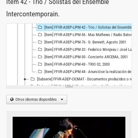
Item 42 - Trio / Solistas del Ensemble
[Item] FFVR-ADEP-LIPM-13 - Mario Kirlis y su Orquesta de musica arabe, [ 199-]
Intercontemporain.
[Item] FFVR-ADEP-LIPM-22 - Joel Chadabe, 1996
[Item] FFVR-ADEP-LIPM-37 - Concierto de Musica Electroacústica Centro Cultural Recoleta, [199-]
[Item] FFVR-ADEP-LIPM-42 - Trio / Solistas del Ensemble Intercontemporain., 15/04/2003
[Item] FFVR-ADEP-LIPM-56 - Max Mathews / Radio Baton
[Item] FFVR-ADEP-LIPM-76 - G. Bennett, Agosto 2001
[Item] FFVR-ADEP-LIPM-32 - Federico Monjeau / José Luis Fernadez, [200-]
[Item] FFVR-ADEP-LIPM-30 - Concierto ARCEMA, 2001
[Item] FFVR-ADEP-LIPM-43 - TRIO 02, 2003
[Item] FFVR-ADEP-LIPM-44 - Anuncióse la realización de un revelamiento de recursos humanos, 1982
[Subserie] FFVR-ADEP-CICMAT - Documentos producidos o referidos al CICMAT, 1972 - 1987
[Subserie] FFVR-ADEP-CAT - Convertidos Gráfico Analógico, 1966 - 1976
[Serie] FFVR-COLEC - Colecciones
Otros idiomas disponibles
[Serie] FFVR-ENS - Enseñanza e Investigación, 1971
[Serie] FFVR-ODP - Objetos y Documentos personales