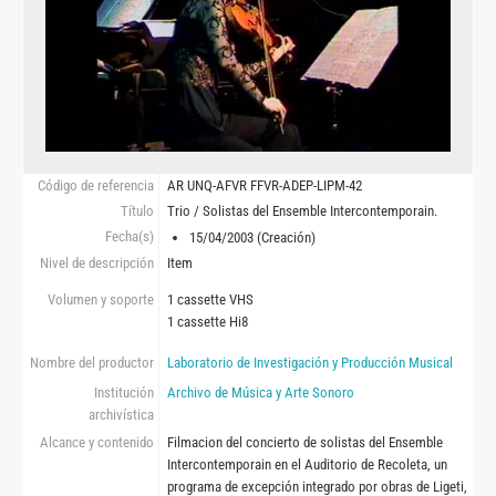
Código de referencia
AR UNQ-AFVR FFVR-ADEP-LIPM-42
Título
Trio / Solistas del Ensemble Intercontemporain.
Fecha(s)
15/04/2003 (Creación)
Nivel de descripción
Item
Volumen y soporte
1 cassette VHS
1 cassette Hi8
Nombre del productor
Laboratorio de Investigación y Producción Musical
Institución
Archivo de Música y Arte Sonoro
archivística
Alcance y contenido
Filmacion del concierto de solistas del Ensemble
Intercontemporain en el Auditorio de Recoleta, un
programa de excepción integrado por obras de Ligeti,