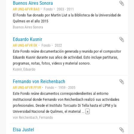
Buenos Aires Sonora
AR UNQ-AFVR BAS
Fondo
2003 - 2011
El Fondo fue donado por Martin Liut a la Biblioteca de la Universidad de
Quilmes en el año 2015
Buenos Aires Sonora
Eduardo Kusnir
AR UNQ-AFVR EK
Fondo
2022
Este Fondo reúne documentación generada y reunida por el compositor
Eduardo Kusnir durante sus años de actividad. Esto incluye partituras,
programas, notas, fotos, videos y material sonoro.
Kusnir, Eduardo
Fernando von Reichenbach
AR UNQ-AFVR FFVR
Fondo
1959 - 2005
Este Fondo reúne documentos correspondendientes al entorno
institucional donde Fernando von Reichenbach realizó sus actividades
profesionales. Desde el Instituto Torcuato Di Tella hasta el LIPM y la
Universidad Nacional de Quilmes, el material
...
»
von Reichenbach, Fernando
Elsa Justel